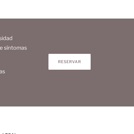
rsidad
de síntomas
RESERVAR
as